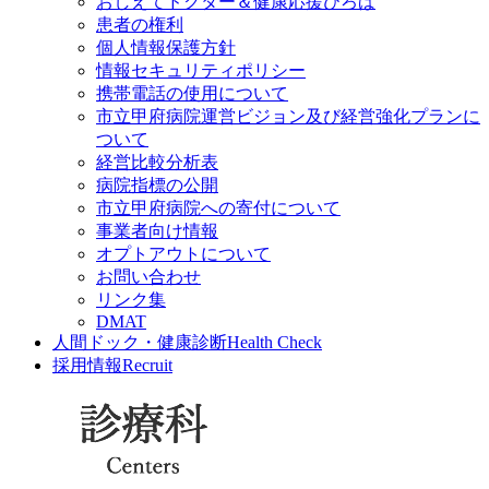
おしえてドクター＆健康応援ひろば
患者の権利
個人情報保護方針
情報セキュリティポリシー
携帯電話の使用について
市立甲府病院運営ビジョン及び経営強化プランに
ついて
経営比較分析表
病院指標の公開
市立甲府病院への寄付について
事業者向け情報
オプトアウトについて
お問い合わせ
リンク集
DMAT
人間ドック・健康診断
Health Check
採用情報
Recruit