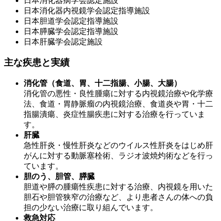
日本消化器病学会認定施設
日本消化器内視鏡学会認定指導施設
日本胆道学会認定指導施設
日本膵臓学会認定指導施設
日本肝臓学会認定施設
主な疾患と実績
消化管（食道、胃、十二指腸、小腸、大腸）
消化管の悪性・良性腫瘍に対する内視鏡治療や化学療
法、食道・胃静脈瘤の内視鏡治療、食道炎や胃・十二
指腸潰瘍、炎症性腸疾患に対する治療を行っていま
す。
肝臓
急性肝炎・慢性肝炎などのウイルス性肝炎をはじめ肝
がんに対する動脈塞栓術、ラジオ波焼灼術などを行っ
ています。
胆のう、胆管、膵臓
胆道や膵の腫瘍性疾患に対する治療、内視鏡を用いた
胆石や胆管狭窄の治療など、より患者さんの体への負
担の少ない治療に取り組んでいます。
救急対応