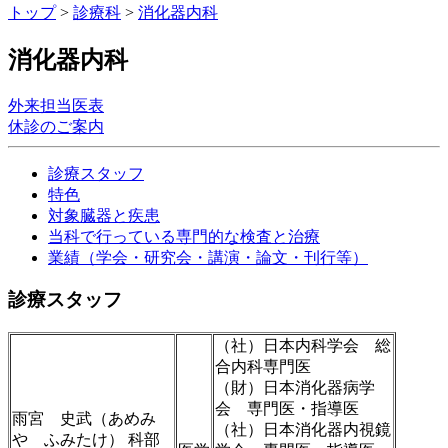
トップ
>
診療科
>
消化器内科
消化器内科
外来担当医表
休診のご案内
診療スタッフ
特色
対象臓器と疾患
当科で行っている専門的な検査と治療
業績（学会・研究会・講演・論文・刊行等）
診療スタッフ
（社）日本内科学会 総
合内科専門医
（財）日本消化器病学
会 専門医・指導医
雨宮 史武（あめみ
（社）日本消化器内視鏡
や ふみたけ） 科部