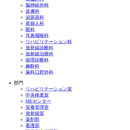
脳神経外科
皮膚科
泌尿器科
産婦人科
眼科
耳鼻咽喉科
リハビリテーション科
放射線診断科
放射線治療科
病理診断科
麻酔科
歯科口腔外科
部門
リハビリテーション室
中央検査室
MEセンター
栄養管理室
放射線室
薬剤部
看護部