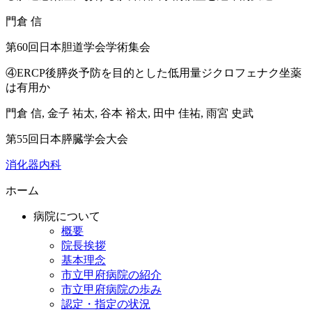
門倉 信
第60回日本胆道学会学術集会
④ERCP後膵炎予防を目的とした低用量ジクロフェナク坐薬
は有用か
門倉 信, 金子 祐太, 谷本 裕太, 田中 佳祐, 雨宮 史武
第55回日本膵臓学会大会
消化器内科
ホーム
病院について
概要
院長挨拶
基本理念
市立甲府病院の紹介
市立甲府病院の歩み
認定・指定の状況