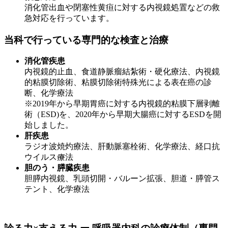
消化管出血や閉塞性黄疸に対する内視鏡処置などの救
急対応を行っています。
当科で行っている専門的な検査と治療
消化管疾患
内視鏡的止血、食道静脈瘤結紮術・硬化療法、内視鏡
的粘膜切除術、粘膜切除術特殊光による表在癌の診
断、化学療法
※2019年から早期胃癌に対する内視鏡的粘膜下層剥離
術（ESD)を、2020年から早期大腸癌に対するESDを開
始しました。
肝疾患
ラジオ波焼灼療法、肝動脈塞栓術、化学療法、経口抗
ウイルス療法
胆のう・膵臓疾患
胆膵内視鏡、乳頭切開・バルーン拡張、胆道・膵管ス
テント、化学療法