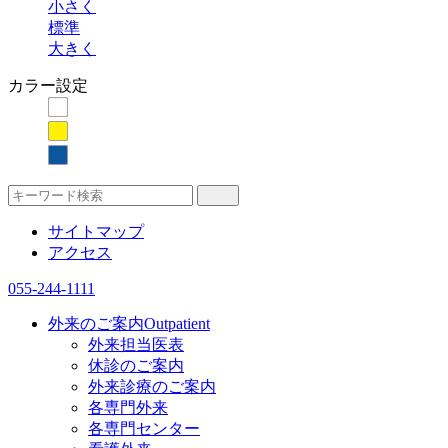
小さく
標準
大きく
カラー設定
サイトマップ
アクセス
055-244-1111
外来のご案内
Outpatient
外来担当医表
休診のご案内
外来診療のご案内
各専門外来
各専門センター