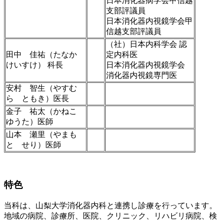
日本消化器病学会甲信越
支部評議員
日本消化器内視鏡学会甲
信越支部評議員
（社）日本内科学会 認
田中 佳祐（たなか
定内科医
けいすけ） 科長
日本消化器内視鏡学会
消化器内視鏡専門医
安村 智生（やすむ
ら ともき）医長
金子 祐太（かねこ
ゆうた）医師
山本 瀬里（やまも
と せり）医師
特色
当科は、山梨大学消化器内科と連携し診療を行っています。
地域の病院、診療所、医院、クリニック、リハビリ病院、検