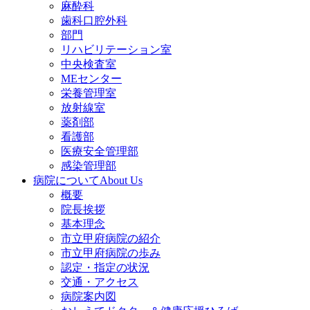
麻酔科
歯科口腔外科
部門
リハビリテーション室
中央検査室
MEセンター
栄養管理室
放射線室
薬剤部
看護部
医療安全管理部
感染管理部
病院について
About Us
概要
院長挨拶
基本理念
市立甲府病院の紹介
市立甲府病院の歩み
認定・指定の状況
交通・アクセス
病院案内図