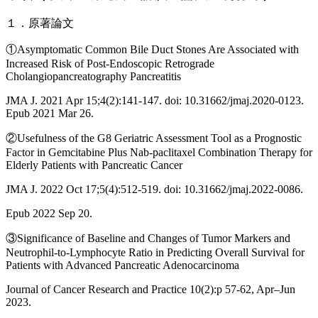
１．原著論文
①Asymptomatic Common Bile Duct Stones Are Associated with
Increased Risk of Post-Endoscopic Retrograde
Cholangiopancreatography Pancreatitis
JMA J. 2021 Apr 15;4(2):141-147. doi: 10.31662/jmaj.2020-0123.
Epub 2021 Mar 26.
②Usefulness of the G8 Geriatric Assessment Tool as a Prognostic
Factor in Gemcitabine Plus Nab-paclitaxel Combination Therapy for
Elderly Patients with Pancreatic Cancer
JMA J. 2022 Oct 17;5(4):512-519. doi: 10.31662/jmaj.2022-0086.
Epub 2022 Sep 20.
③Significance of Baseline and Changes of Tumor Markers and
Neutrophil-to-Lymphocyte Ratio in Predicting Overall Survival for
Patients with Advanced Pancreatic Adenocarcinoma
Journal of Cancer Research and Practice 10(2):p 57-62, Apr–Jun
2023.