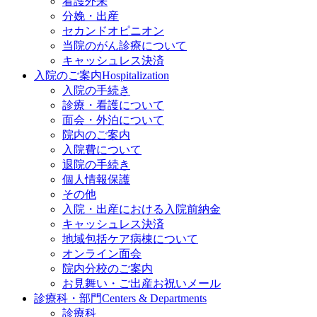
看護外来
分娩・出産
セカンドオピニオン
当院のがん診療について
キャッシュレス決済
入院のご案内
Hospitalization
入院の手続き
診療・看護について
面会・外泊について
院内のご案内
入院費について
退院の手続き
個人情報保護
その他
入院・出産における入院前納金
キャッシュレス決済
地域包括ケア病棟について
オンライン面会
院内分校のご案内
お見舞い・ご出産お祝いメール
診療科・部門
Centers & Departments
診療科