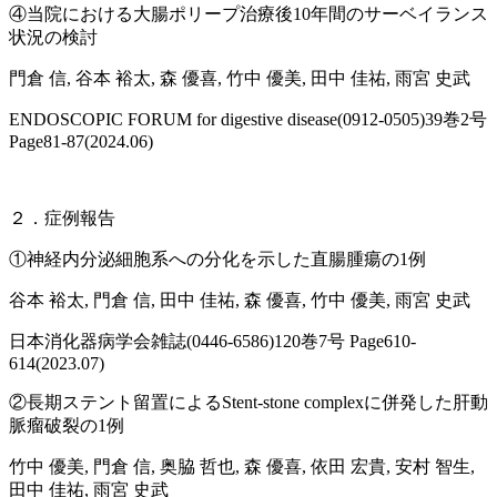
④当院における大腸ポリープ治療後10年間のサーベイランス
状況の検討
門倉 信, 谷本 裕太, 森 優喜, 竹中 優美, 田中 佳祐, 雨宮 史武
ENDOSCOPIC FORUM for digestive disease(0912-0505)39巻2号
Page81-87(2024.06)
２．症例報告
①神経内分泌細胞系への分化を示した直腸腫瘍の1例
谷本 裕太, 門倉 信, 田中 佳祐, 森 優喜, 竹中 優美, 雨宮 史武
日本消化器病学会雑誌(0446-6586)120巻7号 Page610-
614(2023.07)
②長期ステント留置によるStent-stone complexに併発した肝動
脈瘤破裂の1例
竹中 優美, 門倉 信, 奥脇 哲也, 森 優喜, 依田 宏貴, 安村 智生,
田中 佳祐, 雨宮 史武