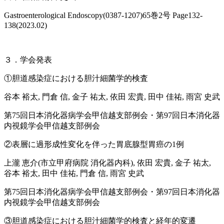
Gastroenterological Endoscopy(0387-1207)65巻2号 Page132-
138(2023.02)
３．学会発表
①胆道感染症における胆汁細菌学的検査
谷本 裕太, 門倉 信, 金子 祐太, 依田 宏貴, 田中 佳祐, 雨宮 史武
第75回日本消化器病学会甲信越支部例会・第97回日本消化器
内視鏡学会甲信越支部例会
②表層に過形成性変化を伴った胃底腺型胃癌の1例
上瀧 恵介(市立甲府病院 消化器内科), 依田 宏貴, 金子 祐太,
谷本 裕太, 田中 佳祐, 門倉 信, 雨宮 史武
第75回日本消化器病学会甲信越支部例会・第97回日本消化器
内視鏡学会甲信越支部例会
③胆道感染症における胆汁細菌学的検査と経年的変遷