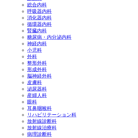
総合内科
呼吸器内科
消化器内科
循環器内科
腎臓内科
糖尿病・内分泌内科
神経内科
小児科
外科
整形外科
形成外科
脳神経外科
皮膚科
泌尿器科
産婦人科
眼科
耳鼻咽喉科
リハビリテーション科
放射線診断科
放射線治療科
病理診断科