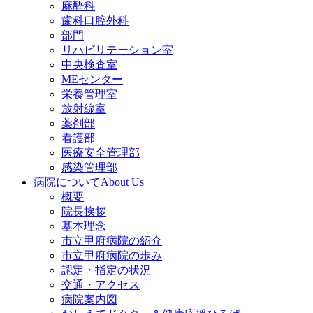
麻酔科
歯科口腔外科
部門
リハビリテーション室
中央検査室
MEセンター
栄養管理室
放射線室
薬剤部
看護部
医療安全管理部
感染管理部
病院について
About Us
概要
院長挨拶
基本理念
市立甲府病院の紹介
市立甲府病院の歩み
認定・指定の状況
交通・アクセス
病院案内図