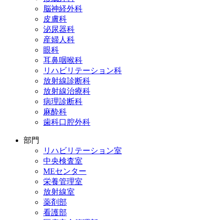
脳神経外科
皮膚科
泌尿器科
産婦人科
眼科
耳鼻咽喉科
リハビリテーション科
放射線診断科
放射線治療科
病理診断科
麻酔科
歯科口腔外科
部門
リハビリテーション室
中央検査室
MEセンター
栄養管理室
放射線室
薬剤部
看護部