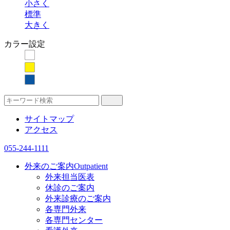
小さく
標準
大きく
カラー設定
サイトマップ
アクセス
055-244-1111
外来のご案内
Outpatient
外来担当医表
休診のご案内
外来診療のご案内
各専門外来
各専門センター