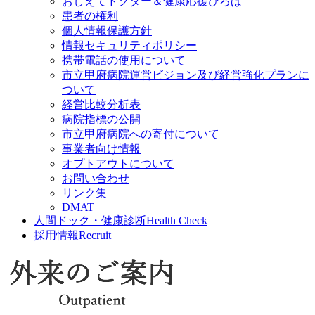
おしえてドクター＆健康応援ひろば
患者の権利
個人情報保護方針
情報セキュリティポリシー
携帯電話の使用について
市立甲府病院運営ビジョン及び経営強化プランに
ついて
経営比較分析表
病院指標の公開
市立甲府病院への寄付について
事業者向け情報
オプトアウトについて
お問い合わせ
リンク集
DMAT
人間ドック・健康診断
Health Check
採用情報
Recruit