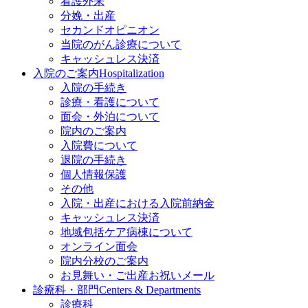
看護外来
分娩・出産
セカンドオピニオン
当院のがん診療について
キャッシュレス決済
入院のご案内
Hospitalization
入院の手続き
診療・看護について
面会・外泊について
院内のご案内
入院費について
退院の手続き
個人情報保護
その他
入院・出産における入院前納金
キャッシュレス決済
地域包括ケア病棟について
オンライン面会
院内分校のご案内
お見舞い・ご出産お祝いメール
診療科・部門
Centers & Departments
診療科